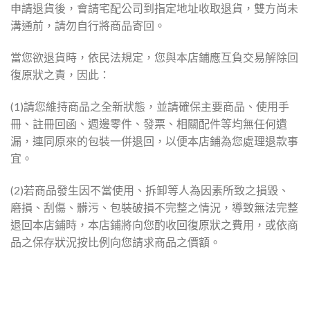
申請退貨後，會請宅配公司到指定地址收取退貨，雙方尚未
溝通前，請勿自行將商品寄回。
當您欲退貨時，依民法規定，您與本店鋪應互負交易解除回
復原狀之責，因此：
(1)請您維持商品之全新狀態，並請確保主要商品、使用手
冊、註冊回函、週邊零件、發票、相關配件等均無任何遺
漏，連同原來的包裝一併退回，以便本店鋪為您處理退款事
宜。
(2)若商品發生因不當使用、拆卸等人為因素所致之損毀、
磨損、刮傷、髒污、包裝破損不完整之情況，導致無法完整
退回本店鋪時，本店鋪將向您酌收回復原狀之費用，或依商
品之保存狀況按比例向您請求商品之價額。