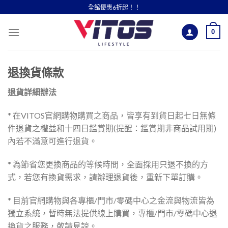
Skip
全館優惠6折起！！
to
content
0
退換貨條款
退貨詳細辦法
* 在VITOS官網購物購買之商品，皆享有到貨日起七日無條
件退貨之權益和十四日鑑賞期(提醒：鑑賞期非商品試用期)
內若不滿意可進行退貨。
* 為節省您更換商品的等候時間，全面採用只退不換的方
式，若您有換貨需求，請辦理退貨後，重新下單訂購。
* 目前官網購物與各專櫃/門市/零碼中心之金流與物流皆為
獨立系統，暫時無法提供線上購買，專櫃/門市/零碼中心退
換貨之服務，敬請見諒。